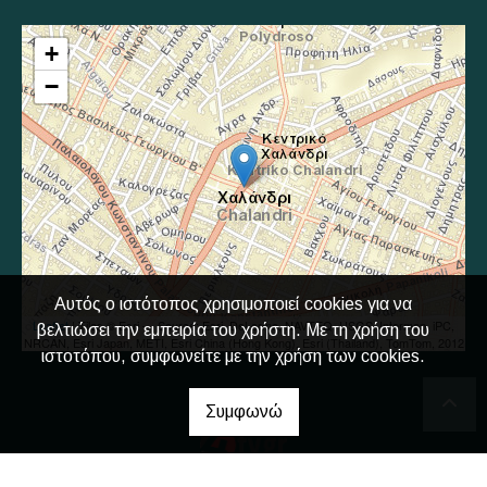
+
−
Αυτός ο ιστότοπος χρησιμοποιεί cookies για να
Leaflet
| Tiles © Esri — Source: Esri, DeLorme, NAVTEQ, USGS, Intermap, iPC,
βελτιώσει την εμπειρία του χρήστη. Με τη χρήση του
NRCAN, Esri Japan, METI, Esri China (Hong Kong), Esri (Thailand), TomTom, 2012
ιστοτόπου, συμφωνείτε με την χρήση των cookies.
Συμφωνώ